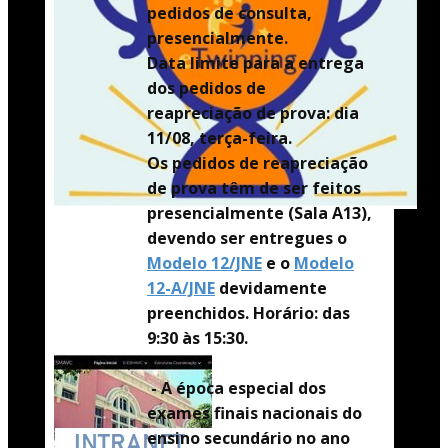
pedidos de consulta,
presencialmente.
Data limite para a entrega
dos pedidos de
reapreciação de prova: dia
11/08, terça-feira.
Os pedidos de reapreciação
de prova têm de ser feitos
presencialmente (Sala A13),
devendo ser entregues o
Modelo 12/JNE
e o
Modelo
12-A/JNE
devidamente
preenchidos. Horário: das
9:30 às 15:30.
- A época especial dos
exames finais nacionais do
ensino secundário no ano