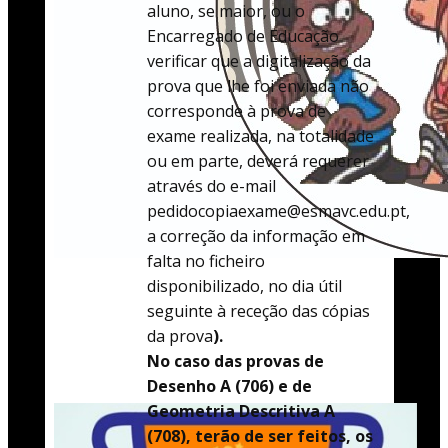
aluno, se maior, ou o
Encarregado de Educação
verificar que a digitalização da
prova que lhe foi enviada não
corresponde à prova de
exame realizada, na totalidade
ou em parte, deverá requerer
através do e-mail
pedidocopiaexame@esmavc.edu.pt,
a correção da informação em
falta no ficheiro
disponibilizado, no dia útil
seguinte à receção das cópias
da prova
).
No caso das provas de
Desenho A (706) e de
Geometria Descritiva A
(708), terão de ser feitos, os