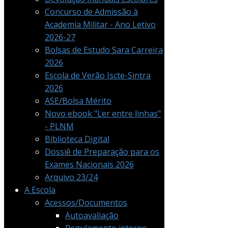
Concurso de Admissão à
Academia Militar - Ano Letivo
2026-27
Bolsas de Estudo Sara Carreira
2026
Escola de Verão Iscte-Sintra
2026
ASE/Bolsa Mérito
Novo ebook "Ler entre linhas"
- PLNM
Biblioteca Digital
Dossiê de Preparação para os
Exames Nacionais 2026
Arquivo 23/24
A Escola
Acessos/Documentos
Autoavaliação