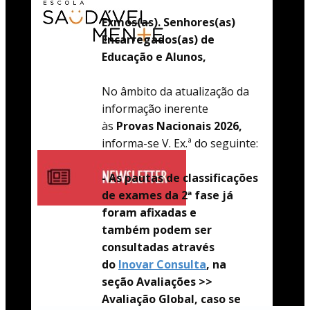
Exmos(as). Senhores(as)
Encarregados(as) de
Educação e Alunos,
No âmbito da atualização da
informação inerente
às
Provas Nacionais 2026,
informa-se V. Ex.ª do seguinte:
- As pautas de classificações
de exames da 2ª fase já
foram afixadas e
também
podem ser
consultadas através
do
Inovar Consulta
, na
seção Avaliações >>
Avaliação Global, caso se