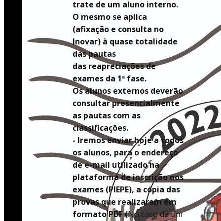
trate de um aluno interno.
O mesmo se aplica
(afixação e consulta no
Inovar) à quase totalidade
das pautas
das reapreciações de
exames da 1ª fase.
Os alunos externos deverão
consultar presencialmente
as pautas com as
classificações.
- Iremos enviar hoje a todos
os alunos, para o endereço
de e-mail utilizado na
plataforma de inscrição nos
exames (PIEPE), a cópia das
provas que realizaram em
formato PDF (
No caso de um