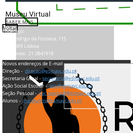
Museu Virtual
SABER MAIS...
Voltar
Endereço:
Rua Rodrigo da Fonseca, 115
1099-069 Lisboa
Telefones:
21 3841918
Novos endereços de E-mail
Direção -
direcao@esmavc.edu.pt
Secretaria Geral -
secretaria@esmavc.edu.pt
Ação Social Escolar -
ase@esmavc.edu.pt
Seção Pessoal -
sec_pessoal@esmavc.edu.pt
Alunos -
sec.alunos@esmavc.edu.pt