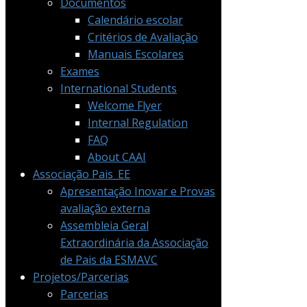
Documentos
Calendário escolar
Critérios de Avaliação
Manuais Escolares
Exames
International Students
Welcome Flyer
Internal Regulation
FAQ
About CAAI
Associação Pais_EE
Apresentação Inovar e Provas
avaliação externa
Assembleia Geral
Extraordinária da Associação
de Pais da ESMAVC
Projetos/Parcerias
Parcerias