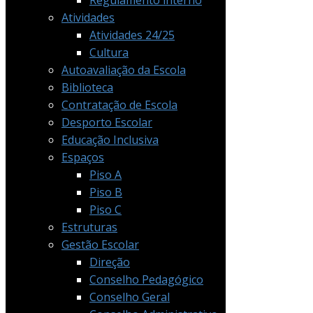
Regulamento interno
Atividades
Atividades 24/25
Cultura
Autoavaliação da Escola
Biblioteca
Contratação de Escola
Desporto Escolar
Educação Inclusiva
Espaços
Piso A
Piso B
Piso C
Estruturas
Gestão Escolar
Direção
Conselho Pedagógico
Conselho Geral