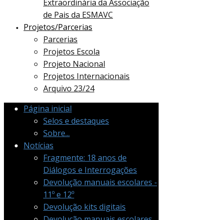
Extraordinária da Associação
de Pais da ESMAVC
Projetos/Parcerias
Parcerias
Projetos Escola
Projeto Nacional
Projetos Internacionais
Arquivo 23/24
Página inicial
Selos e destaques
Sobre...
Notícias
Fragmente: 18 anos de
Diálogos e Interrogações
Devolução manuais escolares -
11º e 12º
Devolução kits digitais
Devolução manuais escolares