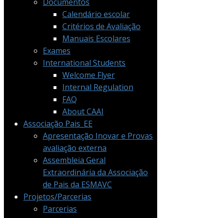
Documentos
Calendário escolar
Critérios de Avaliação
Manuais Escolares
Exames
International Students
Welcome Flyer
Internal Regulation
FAQ
About CAAI
Associação Pais_EE
Apresentação Inovar e Provas
avaliação externa
Assembleia Geral
Extraordinária da Associação
de Pais da ESMAVC
Projetos/Parcerias
Parcerias