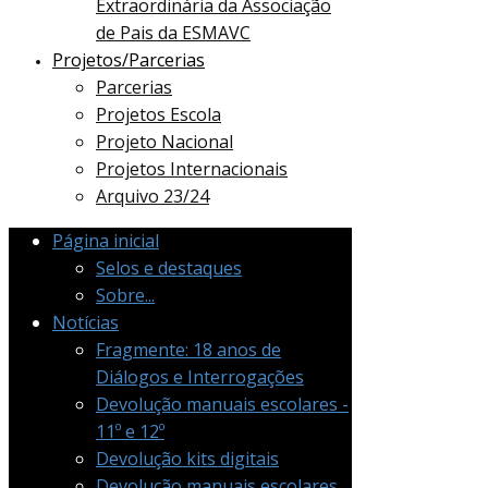
Extraordinária da Associação
de Pais da ESMAVC
Projetos/Parcerias
Parcerias
Projetos Escola
Projeto Nacional
Projetos Internacionais
Arquivo 23/24
Página inicial
Selos e destaques
Sobre...
Notícias
Fragmente: 18 anos de
Diálogos e Interrogações
Devolução manuais escolares -
11º e 12º
Devolução kits digitais
Devolução manuais escolares