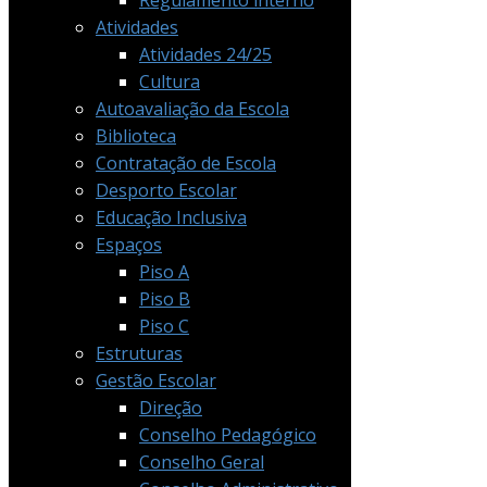
Regulamento interno
Atividades
Atividades 24/25
Cultura
Autoavaliação da Escola
Biblioteca
Contratação de Escola
Desporto Escolar
Educação Inclusiva
Espaços
Piso A
Piso B
Piso C
Estruturas
Gestão Escolar
Direção
Conselho Pedagógico
Conselho Geral