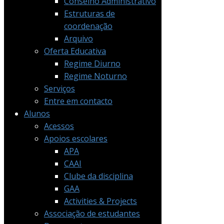
Conselho Administrativo
Estruturas de
coordenação
Arquivo
Oferta Educativa
Regime Diurno
Regime Noturno
Serviços
Entre em contacto
Alunos
Acessos
Apoios escolares
APA
CAAI
Clube da disciplina
GAA
Activities & Projects
Associação de estudantes