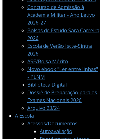
Concurso de Admissão à
Academia Militar - Ano Letivo
2026-27
Bolsas de Estudo Sara Carreira
2026
Escola de Verão Iscte-Sintra
2026
ASE/Bolsa Mérito
Novo ebook "Ler entre linhas"
- PLNM
Biblioteca Digital
Dossiê de Preparação para os
Exames Nacionais 2026
Arquivo 23/24
A Escola
Acessos/Documentos
Autoavaliação