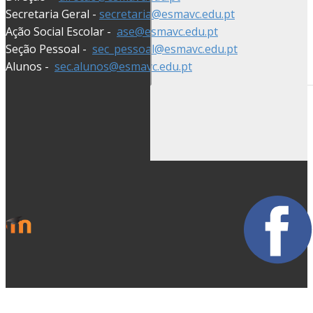
Secretaria Geral -
secretaria@esmavc.edu.pt
Ação Social Escolar -
ase@esmavc.edu.pt
Seção Pessoal -
sec_pessoal@esmavc.edu.pt
Alunos -
sec.alunos@esmavc.edu.pt