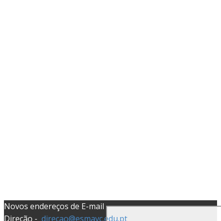
Endereço:
Rua Rodrigo da Fonseca, 115
1099-069 Lisboa
Telefones:
21 3841918
Novos endereços de E-mail
Direção -
direcao@esmavc.edu.pt