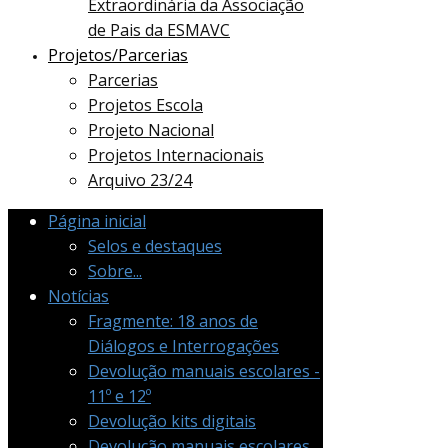
Extraordinária da Associação
de Pais da ESMAVC
Projetos/Parcerias
Parcerias
Projetos Escola
Projeto Nacional
Projetos Internacionais
Arquivo 23/24
Página inicial
Selos e destaques
Sobre...
Notícias
Fragmente: 18 anos de
Diálogos e Interrogações
Devolução manuais escolares -
11º e 12º
Devolução kits digitais
Devolução manuais escolares