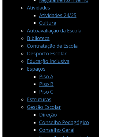
Regulamento interno
Atividades
Atividades 24/25
Cultura
Autoavaliação da Escola
Biblioteca
Contratação de Escola
Desporto Escolar
Educação Inclusiva
Espaços
Piso A
Piso B
Piso C
Estruturas
Gestão Escolar
Direção
Conselho Pedagógico
Conselho Geral