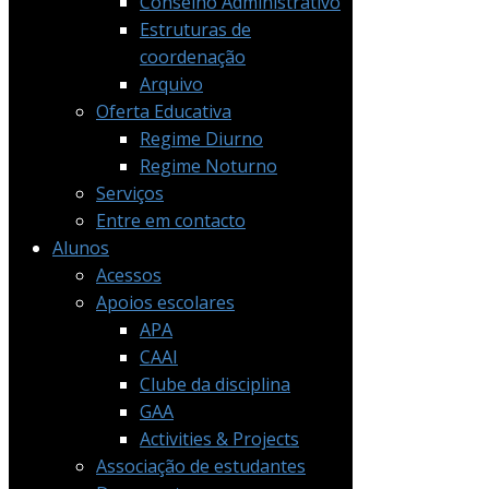
Conselho Administrativo
Estruturas de
coordenação
Arquivo
Oferta Educativa
Regime Diurno
Regime Noturno
Serviços
Entre em contacto
Alunos
Acessos
Apoios escolares
APA
CAAI
Clube da disciplina
GAA
Activities & Projects
Associação de estudantes