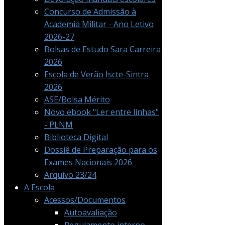
Concurso de Admissão à
Academia Militar - Ano Letivo
2026-27
Bolsas de Estudo Sara Carreira
2026
Escola de Verão Iscte-Sintra
2026
ASE/Bolsa Mérito
Novo ebook "Ler entre linhas"
- PLNM
Biblioteca Digital
Dossiê de Preparação para os
Exames Nacionais 2026
Arquivo 23/24
A Escola
Acessos/Documentos
Autoavaliação