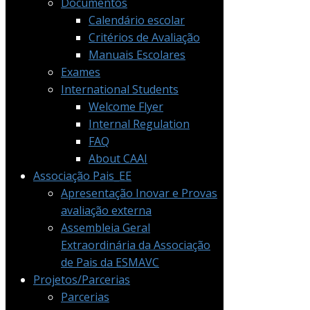
Documentos
Calendário escolar
Critérios de Avaliação
Manuais Escolares
Exames
International Students
Welcome Flyer
Internal Regulation
FAQ
About CAAI
Associação Pais_EE
Apresentação Inovar e Provas
avaliação externa
Assembleia Geral
Extraordinária da Associação
de Pais da ESMAVC
Projetos/Parcerias
Parcerias