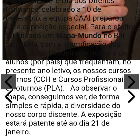
Para assinalar o Dia dos Direitos
Humanos, celebrado a 10 de
dezembro, a equipa CAAI preparou
uma exposição especial. Para o efeito,
foi afixado um
Mapa-Mundo
no Bar
da escola, com a identificação dos
países, suas bandeiras e número de
alunos (por país) que frequentam, no
presente ano letivo, os nossos cursos
diurnos (CCH e Cursos Profissionais)
e noturnos (PLA). Ao observar o
mapa, conseguimos ver, de forma
simples e rápida, a diversidade do
nosso corpo discente. A exposição
estará patente até ao dia 21 de
janeiro.