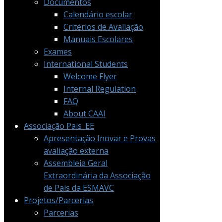
Documentos
Calendário escolar
Critérios de Avaliação
Manuais Escolares
Exames
International Students
Welcome Flyer
Internal Regulation
FAQ
About CAAI
Associação Pais_EE
Apresentação Inovar e Provas
avaliação externa
Assembleia Geral
Extraordinária da Associação
de Pais da ESMAVC
Projetos/Parcerias
Parcerias