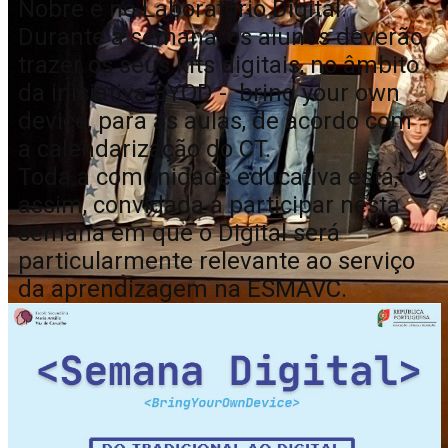
Nobre e no Laboratório Digital.
Durante a semana, os alunos deverão
trazer os seus kits digitais, no âmbito
da iniciativa BYOD - bring your own
device, para as aulas, de acordo com
a calendarização do CT.
Toda a comunidade educativa está,
assim, convidada a participar nesta
semana em que o Digital será
particularmente relevante ao serviço
da aprendizagem na ESMAVC.