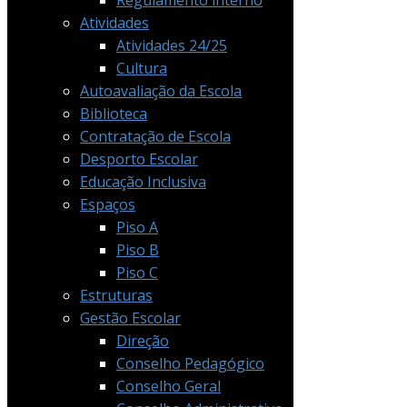
Regulamento interno
Atividades
Atividades 24/25
Cultura
Autoavaliação da Escola
Biblioteca
Contratação de Escola
Desporto Escolar
Educação Inclusiva
Espaços
Piso A
Piso B
Piso C
Estruturas
Gestão Escolar
Direção
Conselho Pedagógico
Conselho Geral