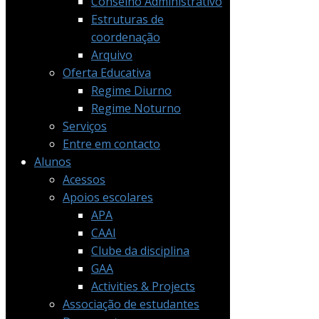
Conselho Administrativo
Estruturas de
coordenação
Arquivo
Oferta Educativa
Regime Diurno
Regime Noturno
Serviços
Entre em contacto
Alunos
Acessos
Apoios escolares
APA
CAAI
Clube da disciplina
GAA
Activities & Projects
Associação de estudantes