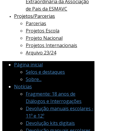
Extraordinária da Associação
de Pais da ESMAVC
Projetos/Parcerias
Parcerias
Projetos Escola
Projeto Nacional
Projetos Internacionais
Arquivo 23/24
Página inicial
Selos e destaques
Sobre...
Notícias
Fragmente: 18 anos de
Diálogos e Interrogações
Devolução manuais escolares -
11º e 12º
Devolução kits digitais
Devolução manuais escolares