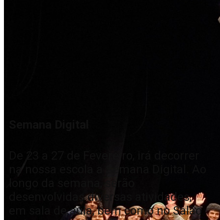
Semana Digital
De 23 a 27 de Fevereiro, irá decorrer
na nossa escola a Semana Digital. Ao
longo da semana, serão
desenvolvidas diversas atividades,
em sala de aula, bem como no Salão