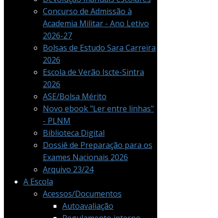
Concurso de Admissão à
Academia Militar - Ano Letivo
2026-27
Bolsas de Estudo Sara Carreira
2026
Escola de Verão Iscte-Sintra
2026
ASE/Bolsa Mérito
Novo ebook "Ler entre linhas"
- PLNM
Biblioteca Digital
Dossiê de Preparação para os
Exames Nacionais 2026
Arquivo 23/24
A Escola
Acessos/Documentos
Autoavaliação