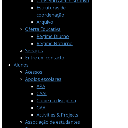
Conselho Administrativo
Estruturas de
coordenação
Arquivo
Oferta Educativa
Regime Diurno
Regime Noturno
Serviços
Entre em contacto
Alunos
Acessos
Apoios escolares
APA
CAAI
Clube da disciplina
GAA
Activities & Projects
Associação de estudantes