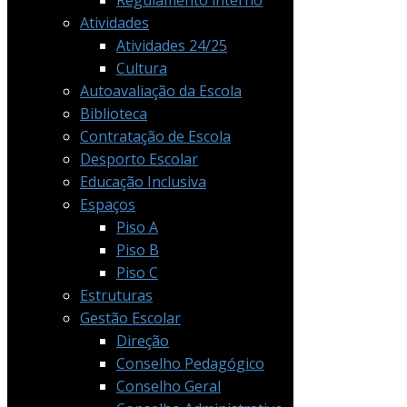
Regulamento interno
Atividades
Atividades 24/25
Cultura
Autoavaliação da Escola
Biblioteca
Contratação de Escola
Desporto Escolar
Educação Inclusiva
Espaços
Piso A
Piso B
Piso C
Estruturas
Gestão Escolar
Direção
Conselho Pedagógico
Conselho Geral