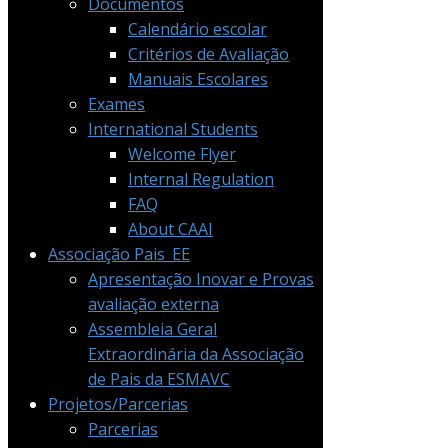
Documentos
Calendário escolar
Critérios de Avaliação
Manuais Escolares
Exames
International Students
Welcome Flyer
Internal Regulation
FAQ
About CAAI
Associação Pais_EE
Apresentação Inovar e Provas
avaliação externa
Assembleia Geral
Extraordinária da Associação
de Pais da ESMAVC
Projetos/Parcerias
Parcerias