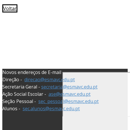
Voltar
Endereço:
Rua Rodrigo da Fonseca, 115
1099-069 Lisboa
Telefones:
21 3841918
Novos endereços de E-mail
Direção -
direcao@esmavc.edu.pt
Secretaria Geral -
secretaria@esmavc.edu.pt
Ação Social Escolar -
ase@esmavc.edu.pt
Seção Pessoal -
sec_pessoal@esmavc.edu.pt
Alunos -
sec.alunos@esmavc.edu.pt