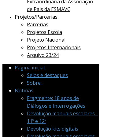
Extraordinária da Associação
de Pais da ESMAVC
Projetos/Parcerias
Parcerias
Projetos Escola
Projeto Nacional
Projetos Internacionais
Arquivo 23/24
Página inicial
Selos e destaques
Sobre...
Notícias
Fragmente: 18 anos de
Diálogos e Interrogações
Devolução manuais escolares -
11º e 12º
Devolução kits digitais
Devolução manuais escolares