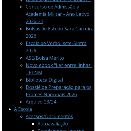
Concurso de Admissão à
Academia Militar - Ano Letivo
2026-27
Bolsas de Estudo Sara Carreira
2026
Escola de Verão Iscte-Sintra
2026
ASE/Bolsa Mérito
Novo ebook "Ler entre linhas"
- PLNM
Biblioteca Digital
Dossiê de Preparação para os
Exames Nacionais 2026
Arquivo 23/24
A Escola
Acessos/Documentos
Autoavaliação