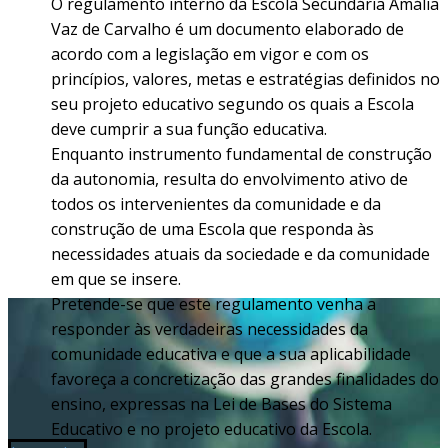
O regulamento interno da Escola Secundária Amália
Vaz de Carvalho é um documento elaborado de
acordo com a legislação em vigor e com os
princípios, valores, metas e estratégias definidos no
seu projeto educativo segundo os quais a Escola
deve cumprir a sua função educativa.
Enquanto instrumento fundamental de construção
da autonomia, resulta do envolvimento ativo de
todos os intervenientes da comunidade e da
construção de uma Escola que responda às
necessidades atuais da sociedade e da comunidade
em que se insere.
Pretende-se que este regulamento venha a
responder às verdadeiras necessidades da
comunidade educativa e que a sua aplicabilidade
favoreça a concretização das grandes finalidades do
ensino, expressas na Lei de Bases do Sistema
Educativo e no projeto educativo da Escola.