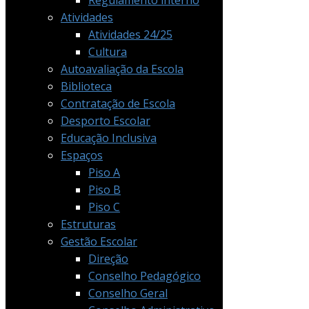
Regulamento interno
Atividades
Atividades 24/25
Cultura
Autoavaliação da Escola
Biblioteca
Contratação de Escola
Desporto Escolar
Educação Inclusiva
Espaços
Piso A
Piso B
Piso C
Estruturas
Gestão Escolar
Direção
Conselho Pedagógico
Conselho Geral