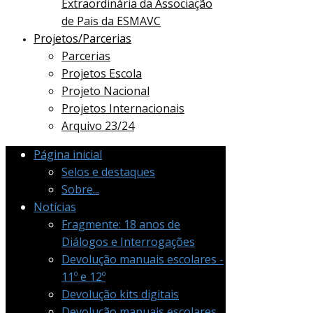
Extraordinária da Associação
de Pais da ESMAVC
Projetos/Parcerias
Parcerias
Projetos Escola
Projeto Nacional
Projetos Internacionais
Arquivo 23/24
Página inicial
Selos e destaques
Sobre...
Notícias
Fragmente: 18 anos de
Diálogos e Interrogações
Devolução manuais escolares -
11º e 12º
Devolução kits digitais
Devolução manuais escolares