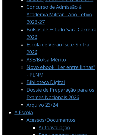
Concurso de Admissão à
Academia Militar - Ano Letivo
2026-27
Bolsas de Estudo Sara Carreira
2026
Escola de Verão Iscte-Sintra
2026
ASE/Bolsa Mérito
Novo ebook "Ler entre linhas"
- PLNM
Biblioteca Digital
Dossiê de Preparação para os
Exames Nacionais 2026
Arquivo 23/24
A Escola
Acessos/Documentos
Autoavaliação