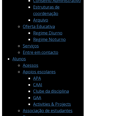
Conselho Administrativo
Estruturas de
coordenação
Arquivo
Oferta Educativa
Regime Diurno
Regime Noturno
Serviços
Entre em contacto
Alunos
Acessos
Apoios escolares
APA
CAAI
Clube da disciplina
GAA
Activities & Projects
Associação de estudantes