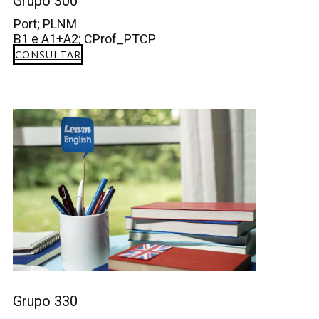
Grupo 300
Port; PLNM
B1 e A1+A2; CProf_PTCP
CONSULTAR
Grupo 330