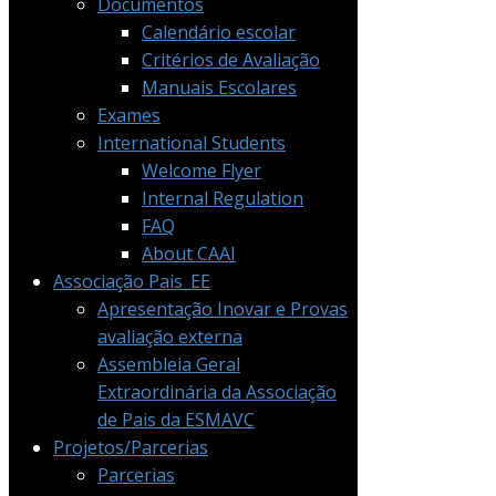
Documentos
Calendário escolar
Critérios de Avaliação
Manuais Escolares
Exames
International Students
Welcome Flyer
Internal Regulation
FAQ
About CAAI
Associação Pais_EE
Apresentação Inovar e Provas
avaliação externa
Assembleia Geral
Extraordinária da Associação
de Pais da ESMAVC
Projetos/Parcerias
Parcerias